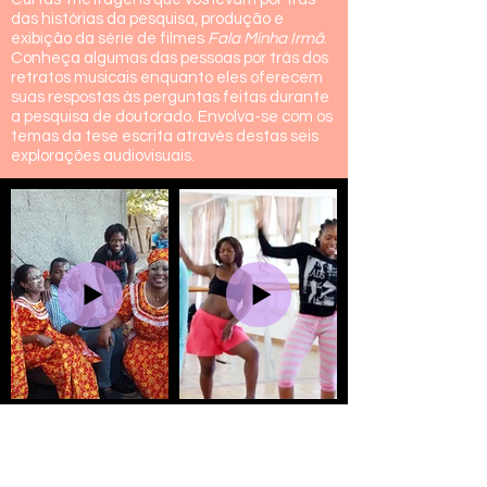
das histórias da pesquisa, produção e
exibição da série de filmes
Fala Minha Irmã
.
Conheça algumas das pessoas por trás dos
retratos musicais enquanto eles oferecem
suas respostas às perguntas feitas durante
a pesquisa de doutorado. Envolva-se com os
temas da tese escrita através destas seis
explorações audiovisuais.