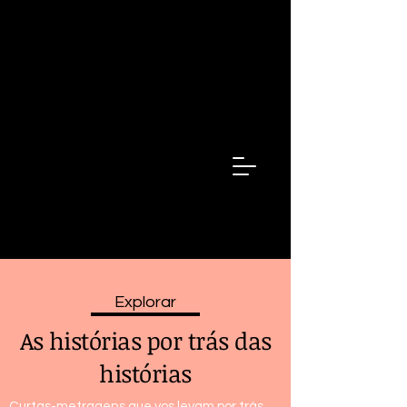
Fala Minha
Irma
Fala
minha
irmã
Explorar
As histórias por trás das
histórias
Curtas-metragens que vos levam por trás