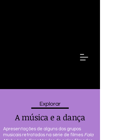
Fala Minha
Irma
Fala
minha
irmã
Explorar
A música e a dança
Apresentações de alguns dos grupos
musicais retratados na série de filmes
Fala