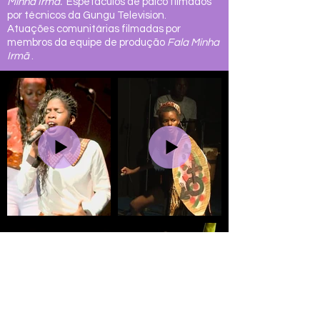
Minha Irmã.
Espetáculos de palco filmados
por técnicos da Gungu Television.
Atuações comunitárias filmadas por
membros da
equipe de produção
Fala Minha
Irmã
.